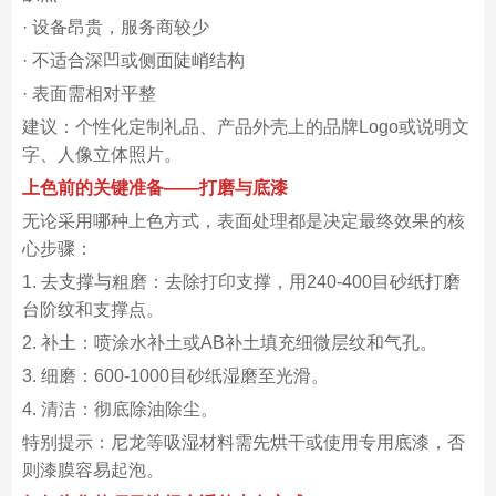
· 设备昂贵，服务商较少
· 不适合深凹或侧面陡峭结构
· 表面需相对平整
建议：个性化定制礼品、产品外壳上的品牌Logo或说明文
字、人像立体照片。
上色前的关键准备——打磨与底漆
无论采用哪种上色方式，表面处理都是决定最终效果的核
心步骤：
1. 去支撑与粗磨：去除打印支撑，用240-400目砂纸打磨
台阶纹和支撑点。
2. 补土：喷涂水补土或AB补土填充细微层纹和气孔。
3. 细磨：600-1000目砂纸湿磨至光滑。
4. 清洁：彻底除油除尘。
特别提示：尼龙等吸湿材料需先烘干或使用专用底漆，否
则漆膜容易起泡。