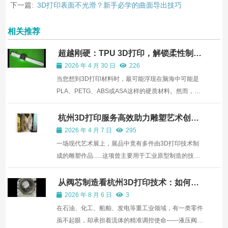
下一篇:
3D打印表面不光滑？新手必学的曲面导出技巧
相关推荐
超越刚硬：TPU 3D打印，解锁柔性制造
的无限可能！
2026 年 4 月 30 日
226
当您想到3D打印材料时，最可能浮现在脑海中可能是
PLA、PETG、ABS或ASA这样的硬质材料。然而，有
时您需要具有柔韧性、在压力下可弯曲或压缩的部件，
这个时候你就需要TPU 材料。下面杭州3D打印公司
杭州3D打印服务高效助力雕塑艺术创
作，高效、精准、环保！
——麦客信息将为您分享TPU 3D打印指南，如果您正
2026 年 4 月 7 日
295
考虑用这个材料来打印...
一场现代艺术展上，展品中竟有多件由3D打印技术制
成的雕塑作品......这项曾主要用于工业原型制造的技
术，正以其高效、精准和环保的显著优势，悄然改变着
雕塑艺术的设计与制作范式，为艺术家、设计师及商业
从阀芯制造看杭州3D打印技术：如何攻
克极端工况零件的生产难关
客户提供了全新的解决方案。作为资深的杭州3D打印
2026 年 8 月 6 日
3
服务提供商...
在石油、化工、船舶、发电等重工业领域，有一类零件
虽不起眼，却承担着流体的精准调控使命——液压阀