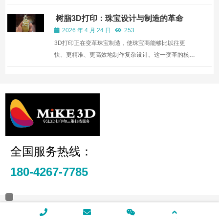
芯。它长期浸泡在高腐蚀性介质中，承受高温高压与频
繁动作，对材料性能和制造精度的要求近乎苛刻。传统
树脂3D打印：珠宝设计与制造的革命
工艺对此束手束脚，而通过杭州3D打印技术却能轻松
2026 年 4 月 24 日
253
解决痛点和实...
3D打印正在变革珠宝制造，使珠宝商能够比以往更
快、更精准、更高效地制作复杂设计。这一变革的核心
是树脂3D打印技术，它通过省去模具制作中的许多手
动步骤，加速了熔模铸造流程。通过将先进的3D打印
技术与传统铸造工艺相结合，珠宝商现在可以尝试复杂
的设计、制作...
全国服务热线：
180-4267-7785